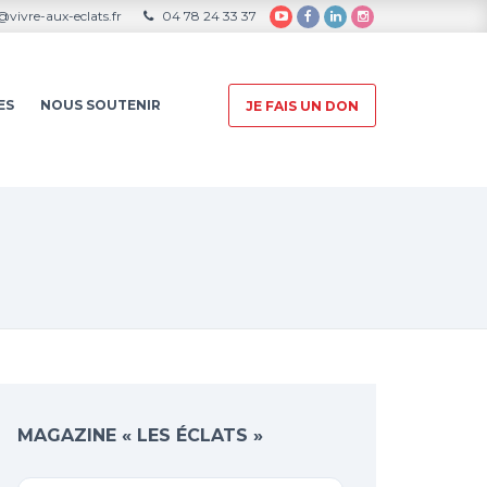
vivre-aux-eclats.fr
04 78 24 33 37
ES
NOUS SOUTENIR
JE FAIS UN DON
MAGAZINE « LES ÉCLATS »