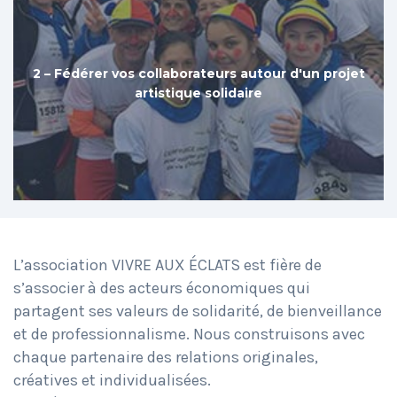
2 – Fédérer vos collaborateurs autour d'un projet
2 – Fédérer vos collaborateurs autour d'un projet
artistique solidaire
artistique solidaire
L’association VIVRE AUX ÉCLATS est fière de
s’associer à des acteurs économiques qui
partagent ses valeurs de solidarité, de bienveillance
et de professionnalisme. Nous construisons avec
chaque partenaire des relations originales,
créatives et individualisées.