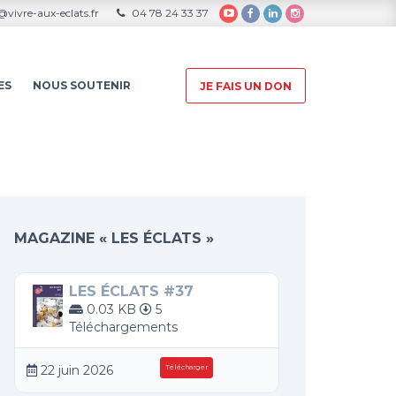
vivre-aux-eclats.fr
04 78 24 33 37
ES
NOUS SOUTENIR
JE FAIS UN DON
MAGAZINE « LES ÉCLATS »
LES ÉCLATS #37
0.03 KB
5
Téléchargements
22 juin 2026
Télécharger