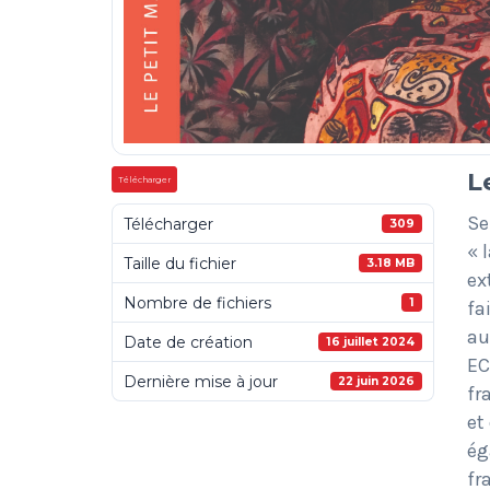
L
Télécharger
Se
Télécharger
309
« 
Taille du fichier
3.18 MB
ex
Nombre de fichiers
1
fa
au
Date de création
16 juillet 2024
EC
Dernière mise à jour
22 juin 2026
fr
et
ég
fr