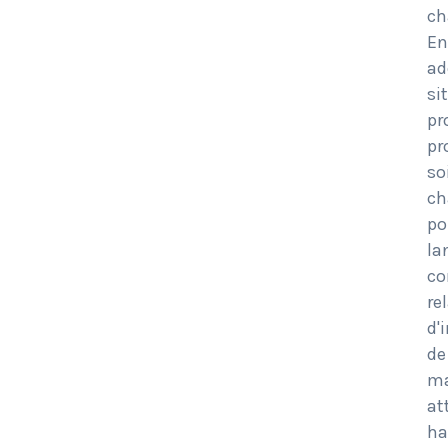
ch
En
ad
si
pr
pr
so
ch
po
la
co
re
d'
de
ma
at
ha