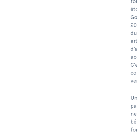
fo
ét
Go
20
du
ar
d’
ac
C’
co
ve
Un
pa
ne
bé
fo