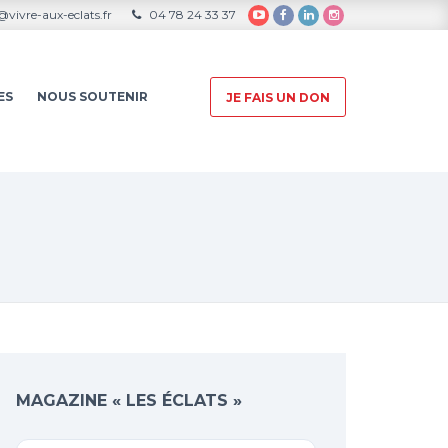
vivre-aux-eclats.fr
04 78 24 33 37
ES
NOUS SOUTENIR
JE FAIS UN DON
MAGAZINE « LES ÉCLATS »