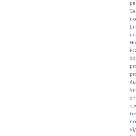
pa
Ce
no
En
re
Ho
EC
ad
pr
pr
Au
Vi
en
ce
Le
no
Vi