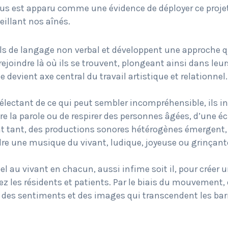
l nous est apparu comme une évidence de déployer ce proj
illant nos aînés.
ils de langage non verbal et développent une approche qu
 rejoindre là où ils se trouvent, plongeant ainsi dans leu
e devient axe central du travail artistique et relationnel.
lectant de ce qui peut sembler incompréhensible, ils inc
e la parole ou de respirer des personnes âgées, d’une éc
ent tant, des productions sonores hétérogènes émergent,
re une musique du vivant, ludique, joyeuse ou grinçante,
pel au vivant en chacun, aussi infime soit il, pour crée
 les résidents et patients. Par le biais du mouvement, 
des sentiments et des images qui transcendent les barri