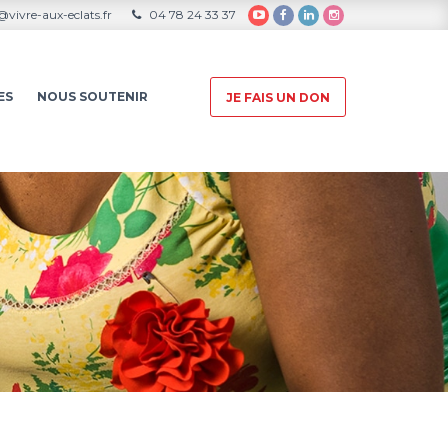
vivre-aux-eclats.fr
04 78 24 33 37
ES
NOUS SOUTENIR
JE FAIS UN DON